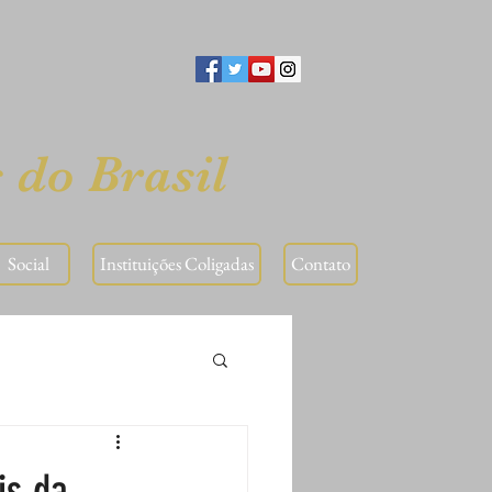
 do Brasil
⠀Social⠀
Instituições Coligadas
Contato
is da