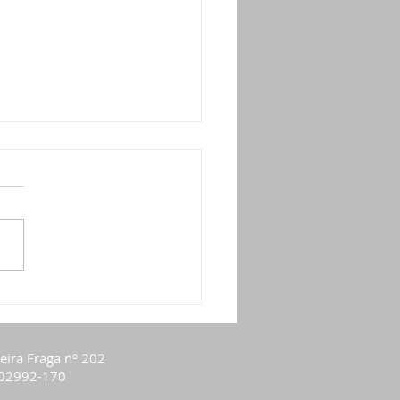
o de Alinhamento CFDT, Sindetap
deta
eira Fraga
nº 202
02992-170