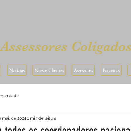
Assessores Coligados
Notícias
Nossos Clientes
Assessores
Parceiros
omunidade
e mai. de 2024
1 min de leitura
 todos os coordenadores naciona