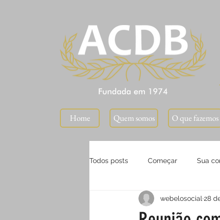
⠀Home⠀
Quem somos
O que fazemos
Todos posts
Começar
Sua c
webelosocial
28 d
Reunião com