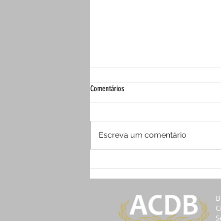
Comentários
Escreva um comentário
Tecmatisa Tecnologia em Prensas, faz
reunião com o Sistema INER de Residuos
Solidos.
B
C
S