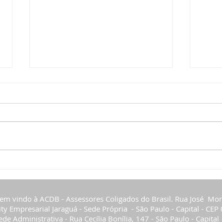
Reunião de alinhamento entre o CFDT -
Reuniã
Conselho Federal de Decoradores e
e Sine
Tapeceiros, SINDETA e SINDETAP.
em vindo à ACDB - Assessores Coligados do Brasil.
Rua José Mor
ity Empresarial
Jaraguá - Sede Própria - São Paulo - Capital -
CEP 
ede Administrativa - Rua Cecília Bonília, 147 - São Paulo - Capital