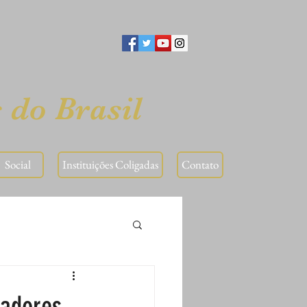
 do Brasil
⠀Social⠀
Instituições Coligadas
Contato
nadores