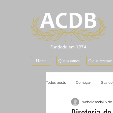
⠀Home⠀
Quem somos
O que fazemos
Todos posts
Começar
Sua c
webelosocial
6 de
Diretoria d