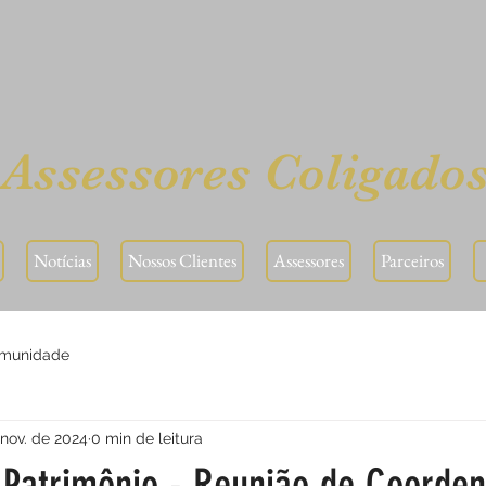
Assessores Coligados
Notícias
Nossos Clientes
Assessores
Parceiros
omunidade
 nov. de 2024
0 min de leitura
e Patrimônio - Reunião de Coorde