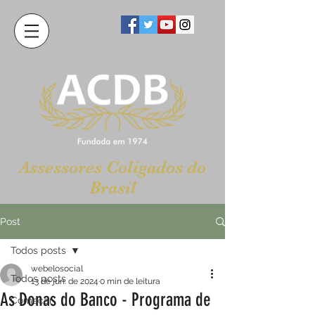
Assessores Coligados do
Brasil
Post
Todos posts
webelosocial
Todos posts
13 de jun. de 2024
0 min de leitura
As Donas do Banco - Programa de
Começar