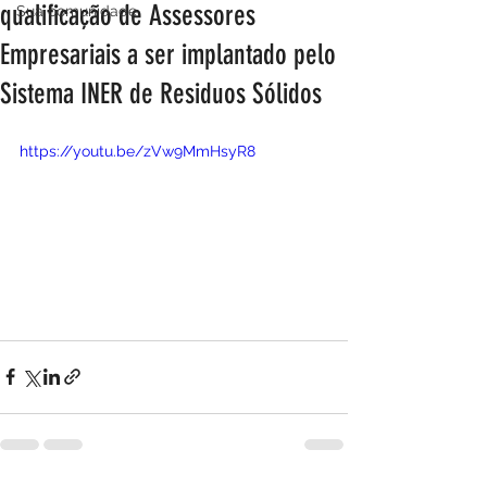
qualificação de Assessores
Sua comunidade
Empresariais a ser implantado pelo
Sistema INER de Residuos Sólidos
https://youtu.be/zVw9MmHsyR8